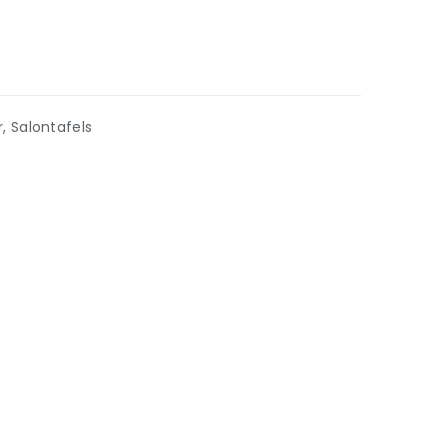
r
,
Salontafels