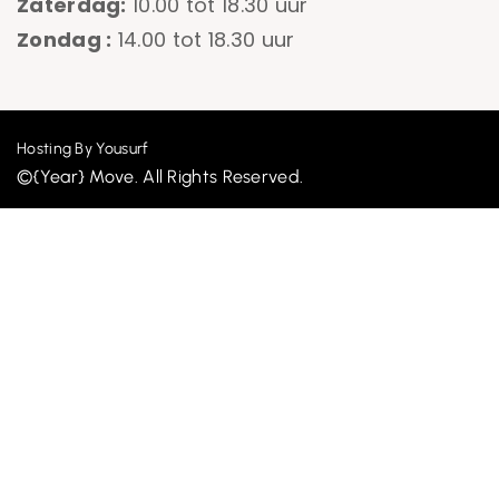
Zaterdag:
10.00 tot 18.30 uur
Zondag :
14.00 tot 18.30 uur
Hosting By Yousurf
©{Year} Move. All Rights Reserved.