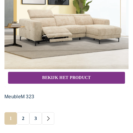
BEKIJK HET PRODUCT
MeubleM 323
1
2
3