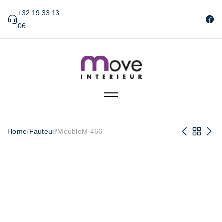
+32 19 33 13
06
Home
/
Fauteuil
/
MeubleM 466