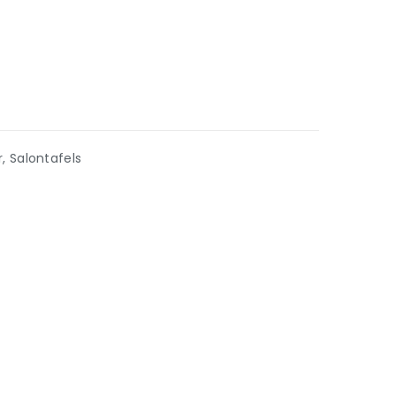
r
,
Salontafels