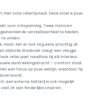
 met onze relaxfauteuil. Deze stoel is jouw
aakt voor ontspanning. Twee motoren
eëvenaarde verstelbaarheid te bieden,
e te vinden.
jk, maar ziet er ook nog eens prachtig uit.
en stijlvolle draaivoet voegt een vleugje
eze relax past naadloos bij elk interieur.
isuele aantrekkingskracht – comfort staat
met een focus op jouw welzijn, waardoor hij
stoel wordt.
h: een externe batterij is ook mogelijk
 vast zit aan hinderlijke snoeren.