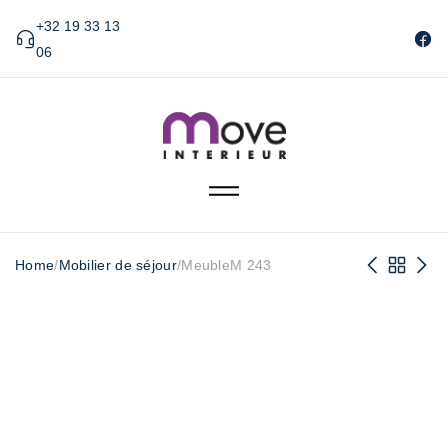
+32 19 33 13
06
Home
/
Mobilier de séjour
/
MeubleM 243