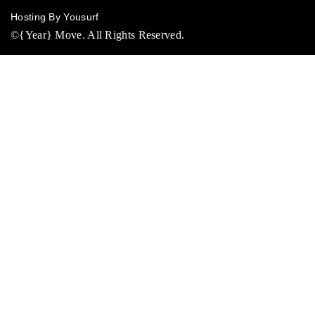
Hosting By Yousurf
©{Year} Move. All Rights Reserved.