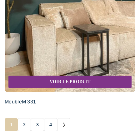
VOIR LE PRODUIT
MeubleM 331
1
2
3
4