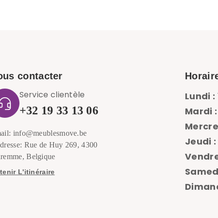
ous contacter
Horair
Service clientèle
Lundi :
+32 19 33 13 06
Mardi :
Mercre
ail: info@meublesmove.be
Jeudi :
dresse: Rue de Huy 269, 4300
Vendre
remme, Belgique
Samedi
enir L'itinéraire
Dimanc