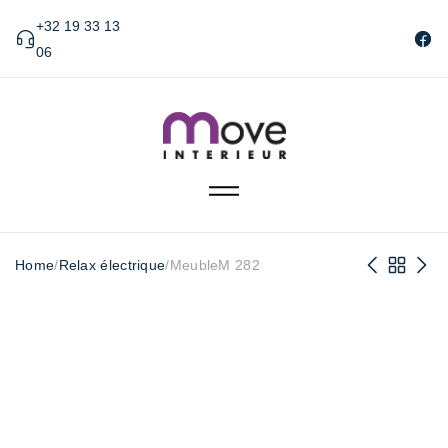
+32 19 33 13
06
Home
/
Relax électrique
/
MeubleM 282