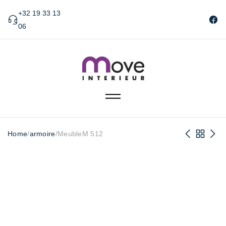
+32 19 33 13
06
Home
/
armoire
/
MeubleM 512