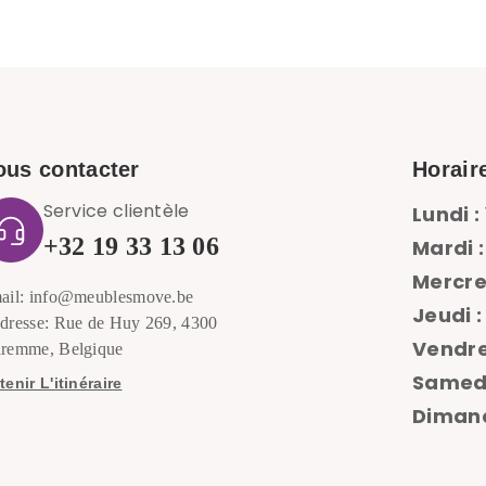
ous contacter
Horair
Service clientèle
Lundi :
+32 19 33 13 06
Mardi :
Mercre
ail: info@meublesmove.be
Jeudi :
dresse: Rue de Huy 269, 4300
Vendre
remme, Belgique
Samedi
enir L'itinéraire
Dimanc