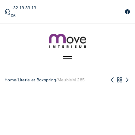
+32 19 33 13
06
Home
/
Literie et Boxspring
/
MeubleM 285